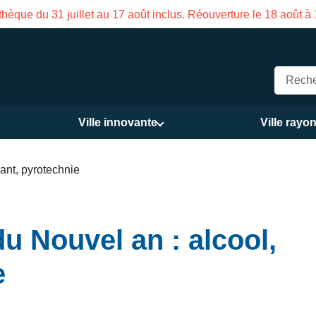
e de la Maison des Services publics Vasco de Gama du 3 au 21
Ville innovante
Ville rayo
rant, pyrotechnie
u Nouvel an : alcool,
e