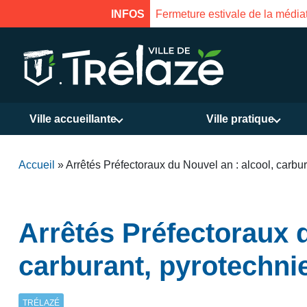
 à 16h
INFOS
Fermeture estival
Ville accueillante
Ville pratique
Accueil
»
Arrêtés Préfectoraux du Nouvel an : alcool, carbu
Arrêtés Préfectoraux d
carburant, pyrotechni
TRÉLAZÉ