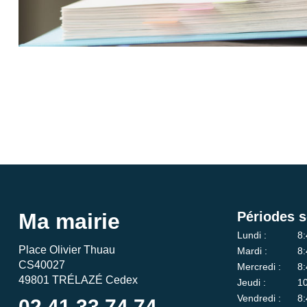
Ma mairie
Périodes s
Lundi :
8:
Place Olivier Thuau
Mardi :
8:
CS40027
Mercredi :
8:
49801 TRÉLAZÉ Cedex
Jeudi :
10
Vendredi :
8:
02 41 33 74 74