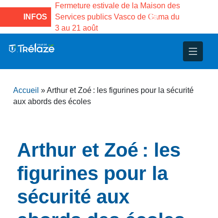
 la
Fermeture estivale de la Maison des
Fermeture 
llet au 17 août
INFOS
Services publics Vasco de Gama du
médiathèqu
e 18 août à 16h
3 au 21 août
inclus. Ré
nce
nicipal
ploi
ent
ie
administratives
 Projets
déchets
Accueil
»
Arthur et Zoé : les figurines pour la sécurité
eunesse
nsultatifs
blics
nternationales – Jumelage
é
aux abords des écoles
solidarité
 Patrimoine
Arthur et Zoé : les
unicipaux
isée
figurines pour la
iaux et d’animations
sécurité aux