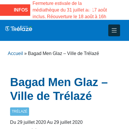
e la Maison des
Fermeture estivale de la
Fermeture
sco de Gama du
INFOS
médiathèque du 31 juillet au 17 août
Services 
inclus. Réouverture le 18 août à 16h
3 au 21 a
nce
nicipal
ploi
ent
ie
administratives
 Projets
déchets
Accueil
»
Bagad Men Glaz – Ville de Trélazé
eunesse
nsultatifs
blics
nternationales – Jumelage
é
solidarité
 Patrimoine
Bagad Men Glaz –
unicipaux
isée
Ville de Trélazé
iaux et d’animations
TRÉLAZÉ
Du 29 juillet 2020 Au 29 juillet 2020