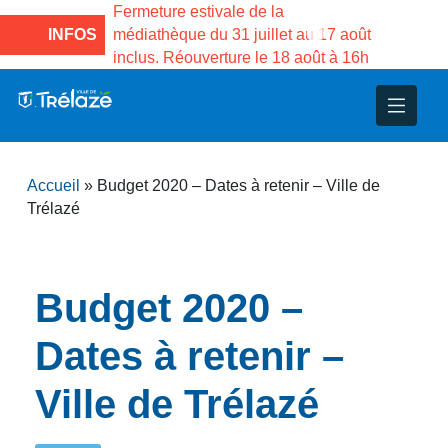
e la Maison des
Fermeture estivale de la
Fermeture
sco de Gama du
INFOS
médiathèque du 31 juillet au 17 août
Services 
inclus. Réouverture le 18 août à 16h
3 au 21 a
nce
nicipal
ploi
ent
ie
administratives
 Projets
déchets
Accueil
»
Budget 2020 – Dates à retenir – Ville de
eunesse
nsultatifs
blics
nternationales – Jumelage
é
Trélazé
solidarité
 Patrimoine
Budget 2020 –
unicipaux
isée
Dates à retenir –
iaux et d’animations
Ville de Trélazé