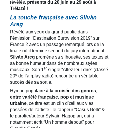
révélés,
présents du 20 juin au 29 août à
Trélazé !
La touche française avec Silvàn
Areg
Révélé aux yeux du grand public dans
l’émission “Destination Eurovision 2019” sur
France 2 avec un passage remarqué lors de la
finale où il termine second du jury international,
Silvàn Areg
promène sa silhouette, ses textes et
sa bonne humeur dans de nombreux styles
er
musicaux. Son 1
single “Allez leur dire” (classé
e
20
de l’airplay radio) rencontre un véritable
succès dès sa sortie.
Hymne populaire
à la croisée des genres,
entre variété française, pop et musique
urbaine
, ce titre est un clin d’œil aux vies
passées de l’artiste : le rappeur “Casus Belli” &
le parolier/auteur Sylvain Hagopian, qui a
notamment écrit “Un homme debout” pour