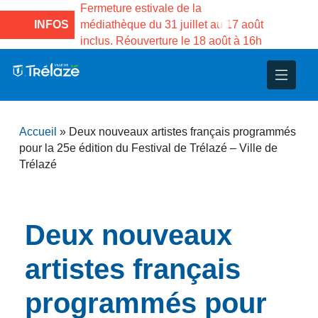
son des
Fermeture estivale de la
Fermeture estival
Gama du
INFOS
médiathèque du 31 juillet au 17 août
Services publics
inclus. Réouverture le 18 août à 16h
3 au 21 août
nce
nicipal
ploi
ent
ie
administratives
 Projets
déchets
Accueil
»
Deux nouveaux artistes français programmés
eunesse
nsultatifs
blics
nternationales – Jumelage
é
pour la 25e édition du Festival de Trélazé – Ville de
Trélazé
solidarité
 Patrimoine
unicipaux
isée
Deux nouveaux
artistes français
iaux et d’animations
programmés pour