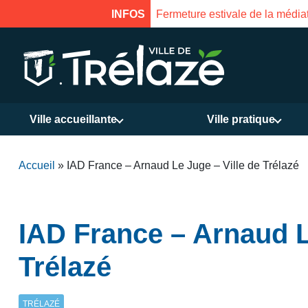
INFOS
Fermeture estivale de la médiat
Ville accueillante
Ville pratique
Accueil
»
IAD France – Arnaud Le Juge – Ville de Trélazé
IAD France – Arnaud L
Trélazé
TRÉLAZÉ