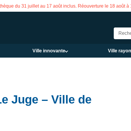
hèque du 31 juillet au 17 août inclus. Réouverture le 18 août à
Ville innovante
Ville rayo
e Juge – Ville de