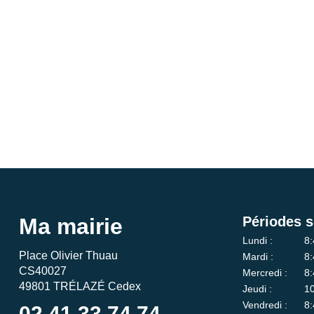
Ma mairie
Périodes s
Lundi :
8:
Place Olivier Thuau
Mardi :
8:
CS40027
Mercredi :
8:
49801 TRÉLAZÉ Cedex
Jeudi :
10
Vendredi :
8:
02 41 33 74 74