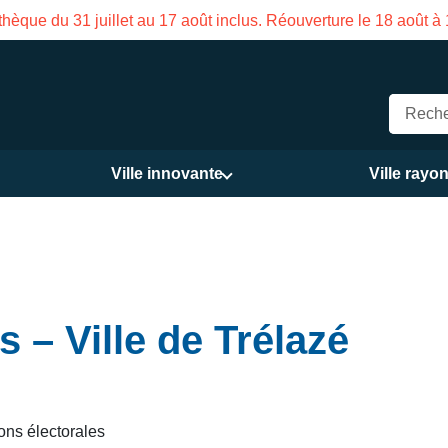
ison des Services publics Vasco de Gama du 3 au 21 août
Ville innovante
Ville rayo
s – Ville de Trélazé
ons électorales