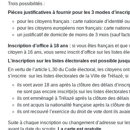
Trois possibilités :
Pièces justificatives à fournir pour les 3 modes d’inscrip
pour les citoyens français : carte nationale d’identité
pour les citoyens européens non français: carte national
un justificatif de domicile de moins de 3 mois (sauf fac
Inscription d’office à 18 ans :
si vous êtes français et qu
citoyen à 16 ans, vous serez inscrit d’office sur les listes él
L’inscription sur les listes électorales est possible jusqu
En vertu de l’article L.30 du Code électoral, les citoyens on
s’inscrire sur les listes électorales de la Ville de Trélazé,
ils vont avoir 18 ans après la clôture des délais d’inscri
ne sont pas encore inscrit(e)s sur les listes électorales
ils ont emménagé à Trélazé après la clôture des délais d
ils ont acquis la nationalité française après la clôture d
ils ont recouvré l’exercice du droit de vote dont ils avai
Suite à chaque inscription ou changement d’adresse sur les l
avant la date du scrutin.
La carte est gratuite.