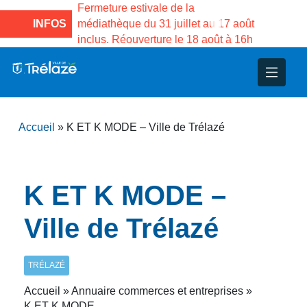
e la Maison des
Fermeture estivale de la
Fermeture
sco de Gama du
INFOS
médiathèque du 31 juillet au 17 août
Services 
inclus. Réouverture le 18 août à 16h
3 au 21 a
nce
nicipal
ploi
ent
ie
administratives
 Projets
déchets
Accueil
»
K ET K MODE – Ville de Trélazé
eunesse
nsultatifs
blics
nternationales – Jumelage
é
solidarité
 Patrimoine
K ET K MODE –
unicipaux
isée
Ville de Trélazé
iaux et d’animations
TRÉLAZÉ
Accueil » Annuaire commerces et entreprises »
K ET K MODE