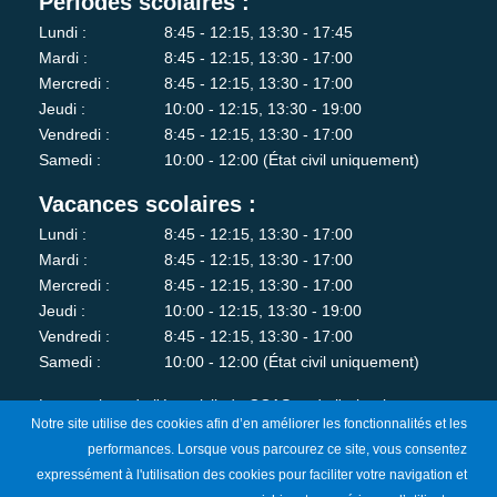
Périodes scolaires :
Lundi :
8:45 - 12:15, 13:30 - 17:45
Mardi :
8:45 - 12:15, 13:30 - 17:00
Mercredi :
8:45 - 12:15, 13:30 - 17:00
Jeudi :
10:00 - 12:15, 13:30 - 19:00
Vendredi :
8:45 - 12:15, 13:30 - 17:00
Samedi :
10:00 - 12:00 (État civil uniquement)
Vacances scolaires :
Lundi :
8:45 - 12:15, 13:30 - 17:00
Mardi :
8:45 - 12:15, 13:30 - 17:00
Mercredi :
8:45 - 12:15, 13:30 - 17:00
Jeudi :
10:00 - 12:15, 13:30 - 19:00
Vendredi :
8:45 - 12:15, 13:30 - 17:00
Samedi :
10:00 - 12:00 (État civil uniquement)
Les services de l'état-civil, du CCAS et de l'urbanisme sont
Notre site utilise des cookies afin d’en améliorer les fonctionnalités et les
fermés au public le lundi matin.
performances. Lorsque vous parcourez ce site, vous consentez
expressément à l'utilisation des cookies pour faciliter votre navigation et
Je m'abonne à la newsletter