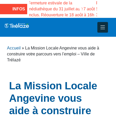
e la
Fermeture estivale de la Maison des
Fermeture
illet au 17 août
INFOS
Services publics Vasco de Gama du
médiathèq
le 18 août à 16h
3 au 21 août
inclus. R
nce
nicipal
ploi
ent
ie
administratives
 Projets
déchets
Accueil
»
La Mission Locale Angevine vous aide à
eunesse
nsultatifs
blics
nternationales – Jumelage
é
construire votre parcours vers l'emploi – Ville de
Trélazé
solidarité
 Patrimoine
unicipaux
isée
La Mission Locale
Angevine vous
iaux et d’animations
aide à construire