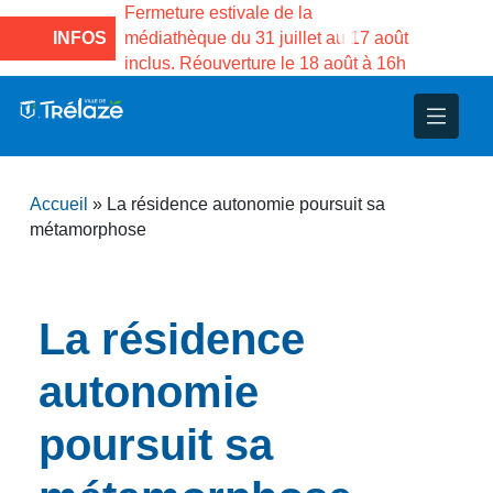
e la Maison des
Fermeture estivale de la
Fermeture
sco de Gama du
INFOS
médiathèque du 31 juillet au 17 août
Services 
inclus. Réouverture le 18 août à 16h
3 au 21 a
nce
nicipal
ploi
ent
ie
administratives
 Projets
déchets
Accueil
»
La résidence autonomie poursuit sa
eunesse
nsultatifs
blics
nternationales – Jumelage
é
métamorphose
solidarité
 Patrimoine
La résidence
unicipaux
isée
autonomie
iaux et d’animations
poursuit sa