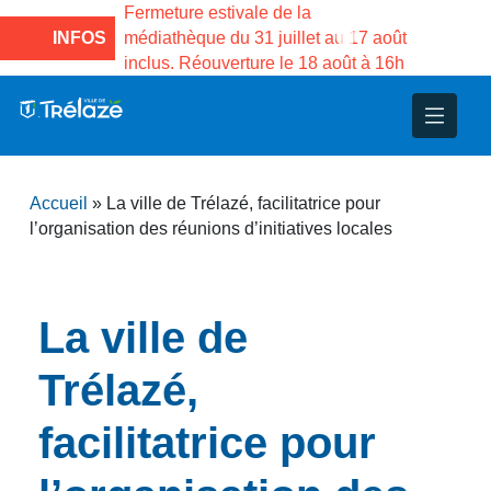
Maison des
Fermeture estivale de la
Fermeture estiv
e Gama du
INFOS
médiathèque du 31 juillet au 17 août
Services publi
inclus. Réouverture le 18 août à 16h
3 au 21 août
nce
nicipal
ploi
ent
ie
administratives
 Projets
déchets
Accueil
»
La ville de Trélazé, facilitatrice pour
eunesse
nsultatifs
blics
nternationales – Jumelage
é
l’organisation des réunions d’initiatives locales
solidarité
 Patrimoine
La ville de
unicipaux
isée
Trélazé,
iaux et d’animations
facilitatrice pour