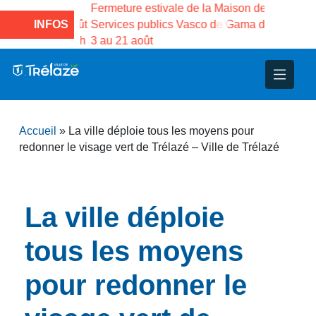
 la
Fermeture estivale de la Maison des
Fermeture 
llet au 17 août
INFOS
Services publics Vasco de Gama du
médiathèqu
e 18 août à 16h
3 au 21 août
inclus. Ré
nce
nicipal
ploi
ent
ie
administratives
 Projets
déchets
Accueil
»
La ville déploie tous les moyens pour
eunesse
nsultatifs
blics
nternationales – Jumelage
é
redonner le visage vert de Trélazé – Ville de Trélazé
solidarité
 Patrimoine
La ville déploie
unicipaux
isée
tous les moyens
iaux et d’animations
pour redonner le