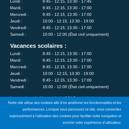
Lundi :
8:45 - 12:15, 13:30 - 17:45
Mardi :
8:45 - 12:15, 13:30 - 17:00
Mercredi :
8:45 - 12:15, 13:30 - 17:00
Jeudi :
10:00 - 12:15, 13:30 - 19:00
Vendredi :
8:45 - 12:15, 13:30 - 17:00
Samedi :
10:00 - 12:00 (État civil uniquement)
Vacances scolaires :
Lundi :
8:45 - 12:15, 13:30 - 17:00
Mardi :
8:45 - 12:15, 13:30 - 17:00
Mercredi :
8:45 - 12:15, 13:30 - 17:00
Jeudi :
10:00 - 12:15, 13:30 - 19:00
Vendredi :
8:45 - 12:15, 13:30 - 17:00
Samedi :
10:00 - 12:00 (État civil uniquement)
Les services de l'état-civil, du CCAS et de l'urbanisme sont
Notre site utilise des cookies afin d’en améliorer les fonctionnalités et les
fermés au public le lundi matin.
performances. Lorsque vous parcourez ce site, vous consentez
expressément à l'utilisation des cookies pour faciliter votre navigation et
Je m'abonne à la newsletter
enrichir votre expérience d’utilisateur.