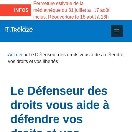
a Maison des
Fermeture estivale de la
Fermeture est
 de Gama du
INFOS
médiathèque du 31 juillet au 17 août
Services pub
inclus. Réouverture le 18 août à 16h
3 au 21 août
nce
nicipal
ploi
ent
ie
administratives
 Projets
déchets
Accueil
»
Le Défenseur des droits vous aide à défendre
eunesse
nsultatifs
blics
nternationales – Jumelage
é
vos droits et vos libertés
solidarité
 Patrimoine
Le Défenseur des
unicipaux
isée
droits vous aide à
iaux et d’animations
défendre vos