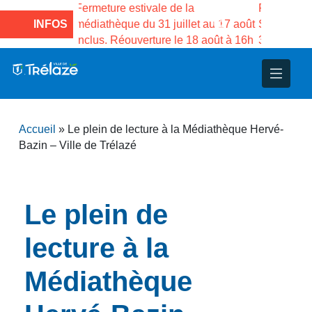
vale de la
Fermeture estivale de la Maison des
Ferm
 31 juillet au 17 août
INFOS
Services publics Vasco de Gama du
médi
ture le 18 août à 16h
3 au 21 août
incl
nce
nicipal
ploi
ent
ie
administratives
 Projets
déchets
Accueil
»
Le plein de lecture à la Médiathèque Hervé-
eunesse
nsultatifs
blics
nternationales – Jumelage
é
Bazin – Ville de Trélazé
solidarité
 Patrimoine
Le plein de
unicipaux
isée
lecture à la
iaux et d’animations
Médiathèque