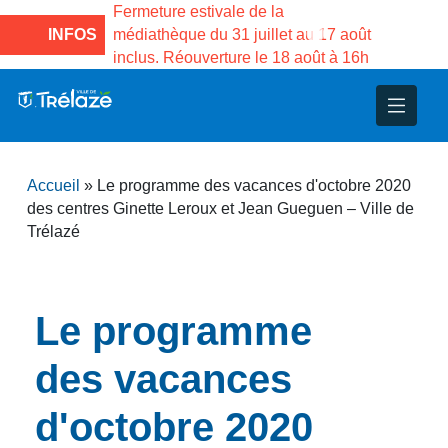
e la Maison des
Fermeture estivale de la
Fermeture
sco de Gama du
INFOS
médiathèque du 31 juillet au 17 août
Services 
inclus. Réouverture le 18 août à 16h
3 au 21 a
nce
nicipal
ploi
ent
ie
administratives
 Projets
déchets
Accueil
»
Le programme des vacances d'octobre 2020
eunesse
nsultatifs
blics
nternationales – Jumelage
é
des centres Ginette Leroux et Jean Gueguen – Ville de
Trélazé
solidarité
 Patrimoine
unicipaux
isée
Le programme
des vacances
iaux et d’animations
d'octobre 2020