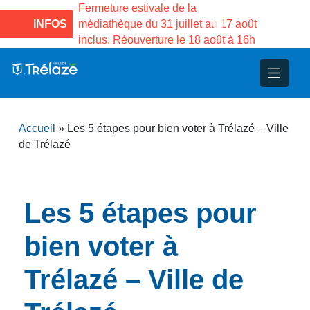
e la Maison des
Fermeture estivale de la
Fermeture
sco de Gama du
INFOS
médiathèque du 31 juillet au 17 août
Services 
inclus. Réouverture le 18 août à 16h
3 au 21 a
nce
nicipal
ploi
ent
ie
administratives
 Projets
déchets
Accueil
»
Les 5 étapes pour bien voter à Trélazé – Ville
eunesse
nsultatifs
blics
nternationales – Jumelage
é
de Trélazé
solidarité
 Patrimoine
Les 5 étapes pour
unicipaux
isée
bien voter à
iaux et d’animations
Trélazé – Ville de