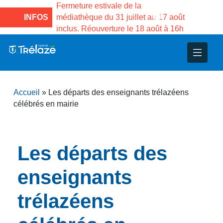
e la Maison des
Fermeture estivale de la
Fermeture
sco de Gama du
INFOS
médiathèque du 31 juillet au 17 août
Services 
inclus. Réouverture le 18 août à 16h
3 au 21 a
nce
nicipal
ploi
ent
ie
administratives
 Projets
déchets
Accueil
»
Les départs des enseignants trélazéens
eunesse
nsultatifs
blics
nternationales – Jumelage
é
célébrés en mairie
solidarité
 Patrimoine
Les départs des
unicipaux
isée
enseignants
iaux et d’animations
trélazéens