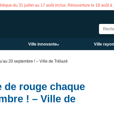
hèque du 31 juillet au 17 août inclus. Réouverture le 18 août à
Ville innovante
Ville rayo
u'au 20 septembre ! – Ville de Trélazé
re de rouge chaque
mbre ! – Ville de