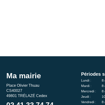
Ma mairie
Périodes s
Lundi :
8:
Place Olivier Thuau
Mardi :
8:
CS40027
Mercredi :
8:
49801 TRÉLAZÉ Cedex
Jeudi :
10
Vendredi :
8:
02 41 33 74 74