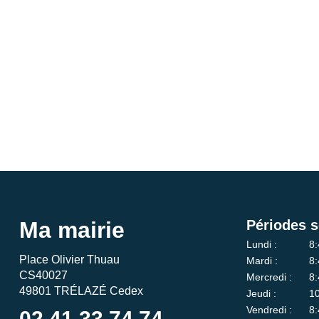
Ma mairie
Périodes s
Lundi :
8:
Place Olivier Thuau
Mardi :
8:
CS40027
Mercredi :
8:
49801 TRÉLAZÉ Cedex
Jeudi :
10
Vendredi :
8:
02 41 33 74 74