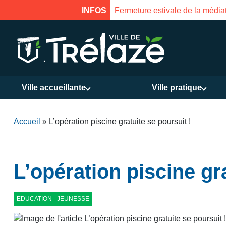
INFOS
Fermeture estivale de la médiat
Ville accueillante
Ville pratique
Accueil
»
L’opération piscine gratuite se poursuit !
L’opération piscine gra
EDUCATION - JEUNESSE