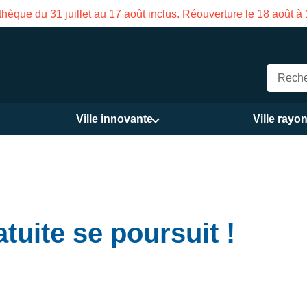
hèque du 31 juillet au 17 août inclus. Réouverture le 18 août à
Ville innovante
Ville rayo
tuite se poursuit !