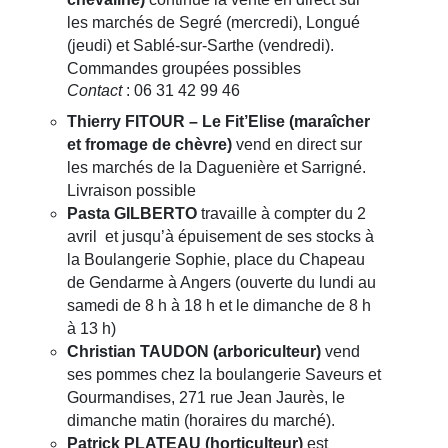
les marchés de Segré (mercredi), Longué
(jeudi) et Sablé-sur-Sarthe (vendredi).
Commandes groupées possibles
Contact
: 06 31 42 99 46
Thierry FITOUR – Le Fit’Elise (maraîcher
et fromage de chèvre)
vend en direct sur
les marchés de la Daguenière et Sarrigné.
Livraison possible
Pasta GILBERTO
travaille à compter du 2
avril et jusqu’à épuisement de ses stocks à
la Boulangerie Sophie, place du Chapeau
de Gendarme à Angers (ouverte du lundi au
samedi de 8 h à 18 h et le dimanche de 8 h
à 13 h)
Christian TAUDON (arboriculteur)
vend
ses pommes chez la boulangerie Saveurs et
Gourmandises, 271 rue Jean Jaurès, le
dimanche matin (horaires du marché).
Patrick PLATEAU (horticulteur)
est