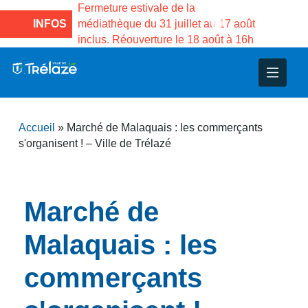
la Maison des
Fermeture estivale de la
Fermeture e
o de Gama du
INFOS
médiathèque du 31 juillet au 17 août
Services pu
inclus. Réouverture le 18 août à 16h
3 au 21 aoû
nce
nicipal
ploi
ent
ie
administratives
 Projets
déchets
Accueil
»
Marché de Malaquais : les commerçants
eunesse
nsultatifs
blics
nternationales – Jumelage
é
s'organisent ! – Ville de Trélazé
solidarité
 Patrimoine
Marché de
unicipaux
isée
Malaquais : les
iaux et d’animations
commerçants