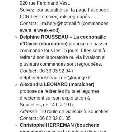
220 rue Ferdinand Vest.
Suivez leur actualité sur la page Facebook
LCR Les commerçants regroupés
Contact
: j-m.hery@hotmail.fr (commandes
avant le week-end)
Delphine ROUSSEAU – La cochonaille
d’Olivier (charcuterie)
propose de passer
commande tous les 15 jours. Elles sont à
retirer à son laboratoire ou via livraison si
plusieurs commandes sont regroupées.
Contact
: 06 33 03 92 94 /
delphinerousseau.cdef@orange.fr
Alexandra LEONARD (maraîcher)
propose de retirer les fruits et légumes
directement sur son exploitation à
Soucelles, de 14 h à 19 h.
Adresse
: 10 route de Galisaix à Soucelles
Contact
: 06 82 32 01 35
Christophe HERREMAN (boucherie
chevaline)
continue la vente en direct sur