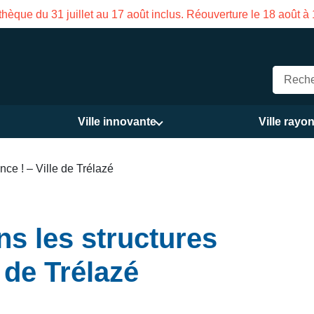
hèque du 31 juillet au 17 août inclus. Réouverture le 18 août à
Ville innovante
Ville rayo
nce ! – Ville de Trélazé
s les structures
e de Trélazé