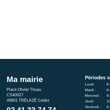
Ma mairie
Périodes s
Lundi :
8:
Place Olivier Thuau
Mardi :
8:
CS40027
Mercredi :
8:
49801 TRÉLAZÉ Cedex
Jeudi :
10
Vendredi :
8:
02 41 33 74 74