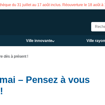
hèque du 31 juillet au 17 août inclus. Réouverture le 18 août à
Ville innovante
Ville rayo
e dès à présent !
 mai – Pensez à vous
!