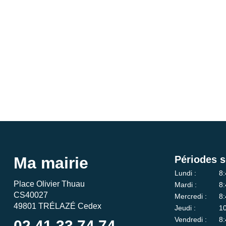
Ma mairie
Périodes s
Lundi :
8:
Place Olivier Thuau
Mardi :
8:
CS40027
Mercredi :
8:
49801 TRÉLAZÉ Cedex
Jeudi :
10
Vendredi :
8:
02 41 33 74 74