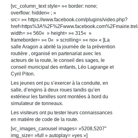
[vc_column_text style= »« border: none;
overflow: hidden« ; »
src= »« https://www.facebook.com/plugins/video.php?
href=https%3A%2F%2Fwww.facebook.com%2Fmairie.tr
width= »« 560« » height= »« 315« »
frameborder= »« 0« » scrolling= »« no« « ]La
salle Aragon a abrité la journée de la prévention
routière , organisé en partenariat avec les
acteurs de la route, le conseil des sages, le
conseil municipal des enfants, Léo Lagrange et
Cyril Piton.
Les jeunes ont pu s’exercer à la conduite, en
salle, d’engins à deux roues tandis qu’en
extérieur les familles sont montées à bord du
simulateur de tonneaux.
Les visiteurs ont pu tester leurs connaissances
en matière de code de la route.
[vc_images_carousel images= »5208,5207″
img_size= »full » autoplay= »yes »]