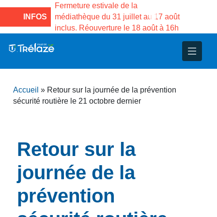
Fermeture estivale de la
Fermeture estivale de la 
médiathèque du 31 juillet au 17 août
INFOS
Services publics Vasco d
inclus. Réouverture le 18 août à 16h
3 au 21 août
Accueil
»
Retour sur la journée de la prévention
sécurité routière le 21 octobre dernier
Retour sur la
journée de la
prévention