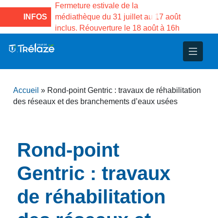
e la Maison des
Fermeture estivale de la
Fermeture
sco de Gama du
INFOS
médiathèque du 31 juillet au 17 août
Services 
inclus. Réouverture le 18 août à 16h
3 au 21 a
nce
nicipal
ploi
ent
ie
administratives
 Projets
déchets
Accueil
»
Rond-point Gentric : travaux de réhabilitation
eunesse
nsultatifs
blics
nternationales – Jumelage
é
des réseaux et des branchements d’eaux usées
solidarité
 Patrimoine
Rond-point
unicipaux
isée
Gentric : travaux
iaux et d’animations
de réhabilitation