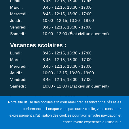
Lundi :
8:45 - 12:15, 13:30 - 17:45
Mardi :
8:45 - 12:15, 13:30 - 17:00
Mercredi :
8:45 - 12:15, 13:30 - 17:00
Jeudi :
10:00 - 12:15, 13:30 - 19:00
Vendredi :
8:45 - 12:15, 13:30 - 17:00
Samedi :
10:00 - 12:00 (État civil uniquement)
Vacances scolaires :
Lundi :
8:45 - 12:15, 13:30 - 17:00
Mardi :
8:45 - 12:15, 13:30 - 17:00
Mercredi :
8:45 - 12:15, 13:30 - 17:00
Jeudi :
10:00 - 12:15, 13:30 - 19:00
Vendredi :
8:45 - 12:15, 13:30 - 17:00
Samedi :
10:00 - 12:00 (État civil uniquement)
Les services de l'état-civil, du CCAS et de l'urbanisme sont
Notre site utilise des cookies afin d’en améliorer les fonctionnalités et les
fermés au public le lundi matin.
performances. Lorsque vous parcourez ce site, vous consentez
expressément à l'utilisation des cookies pour faciliter votre navigation et
Je m'abonne à la newsletter
enrichir votre expérience d’utilisateur.