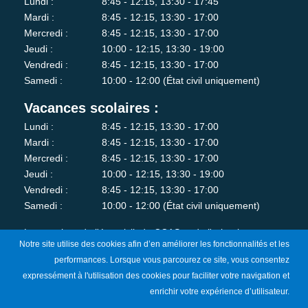
Lundi :
8:45 - 12:15, 13:30 - 17:45
Mardi :
8:45 - 12:15, 13:30 - 17:00
Mercredi :
8:45 - 12:15, 13:30 - 17:00
Jeudi :
10:00 - 12:15, 13:30 - 19:00
Vendredi :
8:45 - 12:15, 13:30 - 17:00
Samedi :
10:00 - 12:00 (État civil uniquement)
Vacances scolaires :
Lundi :
8:45 - 12:15, 13:30 - 17:00
Mardi :
8:45 - 12:15, 13:30 - 17:00
Mercredi :
8:45 - 12:15, 13:30 - 17:00
Jeudi :
10:00 - 12:15, 13:30 - 19:00
Vendredi :
8:45 - 12:15, 13:30 - 17:00
Samedi :
10:00 - 12:00 (État civil uniquement)
Les services de l'état-civil, du CCAS et de l'urbanisme sont
Notre site utilise des cookies afin d’en améliorer les fonctionnalités et les
fermés au public le lundi matin.
performances. Lorsque vous parcourez ce site, vous consentez
expressément à l'utilisation des cookies pour faciliter votre navigation et
Je m'abonne à la newsletter
enrichir votre expérience d’utilisateur.