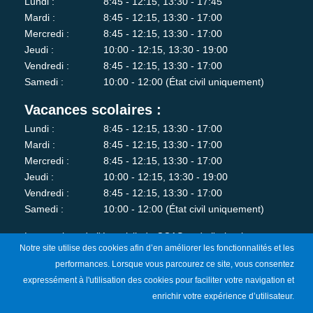
Lundi :
8:45 - 12:15, 13:30 - 17:45
Mardi :
8:45 - 12:15, 13:30 - 17:00
Mercredi :
8:45 - 12:15, 13:30 - 17:00
Jeudi :
10:00 - 12:15, 13:30 - 19:00
Vendredi :
8:45 - 12:15, 13:30 - 17:00
Samedi :
10:00 - 12:00 (État civil uniquement)
Vacances scolaires :
Lundi :
8:45 - 12:15, 13:30 - 17:00
Mardi :
8:45 - 12:15, 13:30 - 17:00
Mercredi :
8:45 - 12:15, 13:30 - 17:00
Jeudi :
10:00 - 12:15, 13:30 - 19:00
Vendredi :
8:45 - 12:15, 13:30 - 17:00
Samedi :
10:00 - 12:00 (État civil uniquement)
Les services de l'état-civil, du CCAS et de l'urbanisme sont
Notre site utilise des cookies afin d’en améliorer les fonctionnalités et les
fermés au public le lundi matin.
performances. Lorsque vous parcourez ce site, vous consentez
expressément à l'utilisation des cookies pour faciliter votre navigation et
Je m'abonne à la newsletter
enrichir votre expérience d’utilisateur.