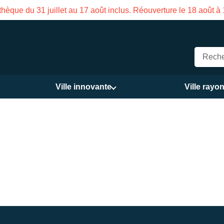
hèque du 31 juillet au 17 août inclus. Réouverture le 18 août à
Ville innovante
Ville rayo