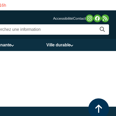
es publics Vasco de Gama du 3 au 21 août
Accessibilité
Contact
nnante
Ville durable