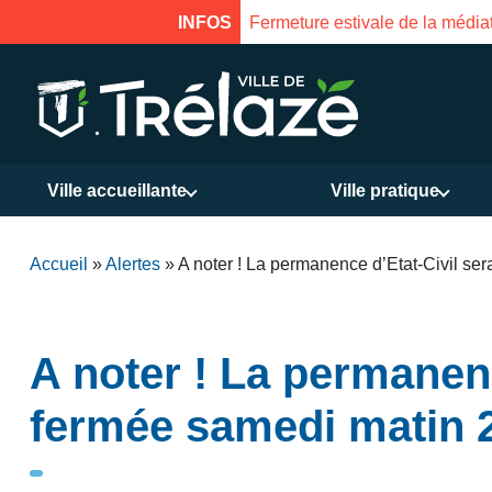
INFOS
Fermeture estivale de la médiat
Ville accueillante
Ville pratique
Accueil
»
Alertes
»
A noter ! La permanence d’Etat-Civil s
A noter ! La permanenc
fermée samedi matin 