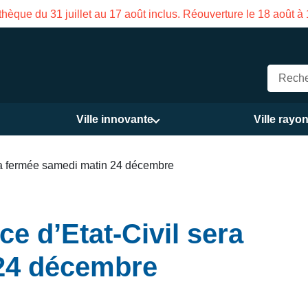
hèque du 31 juillet au 17 août inclus. Réouverture le 18 août à
Ville innovante
Ville rayo
era fermée samedi matin 24 décembre
e d’Etat-Civil sera
24 décembre