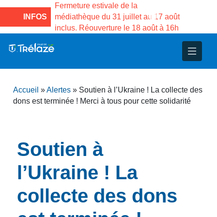
e la Maison des
Fermeture estivale de la
Fermeture
sco de Gama du
INFOS
médiathèque du 31 juillet au 17 août
Services 
inclus. Réouverture le 18 août à 16h
3 au 21 a
nce
nicipal
ploi
ent
ie
administratives
 Projets
déchets
Accueil
»
Alertes
»
Soutien à l’Ukraine ! La collecte des
eunesse
nsultatifs
blics
nternationales – Jumelage
é
dons est terminée ! Merci à tous pour cette solidarité
solidarité
 Patrimoine
Soutien à
unicipaux
isée
l’Ukraine ! La
iaux et d’animations
collecte des dons