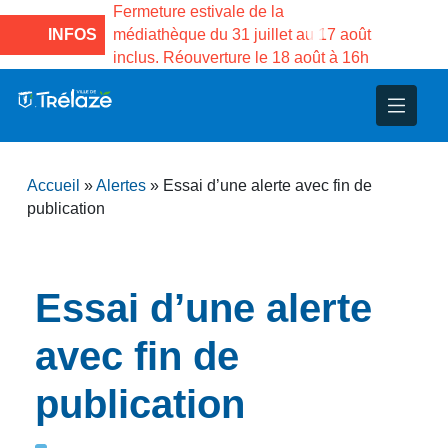
e la Maison des
Fermeture estivale de la
Fermeture
sco de Gama du
INFOS
médiathèque du 31 juillet au 17 août
Services 
inclus. Réouverture le 18 août à 16h
3 au 21 a
nce
nicipal
ploi
ent
ie
administratives
 Projets
déchets
Accueil
»
Alertes
»
Essai d’une alerte avec fin de
eunesse
nsultatifs
blics
nternationales – Jumelage
é
publication
solidarité
 Patrimoine
Essai d’une alerte
unicipaux
isée
avec fin de
iaux et d’animations
publication