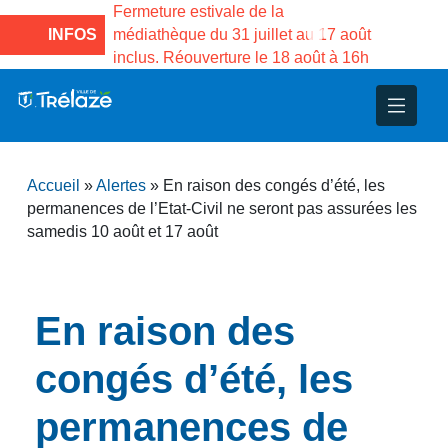
e la Maison des
Fermeture estivale de la
Fermeture
sco de Gama du
INFOS
médiathèque du 31 juillet au 17 août
Services 
inclus. Réouverture le 18 août à 16h
3 au 21 a
nce
nicipal
ploi
ent
ie
administratives
 Projets
déchets
Accueil
»
Alertes
»
En raison des congés d’été, les
eunesse
nsultatifs
blics
nternationales – Jumelage
é
permanences de l’Etat-Civil ne seront pas assurées les
samedis 10 août et 17 août
solidarité
 Patrimoine
unicipaux
isée
En raison des
congés d’été, les
iaux et d’animations
permanences de