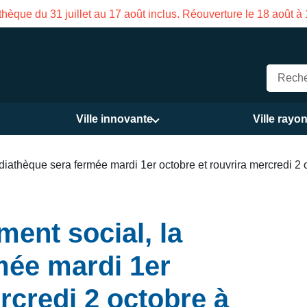
hèque du 31 juillet au 17 août inclus. Réouverture le 18 août à
Ville innovante
Ville rayo
iathèque sera fermée mardi 1er octobre et rouvrira mercredi 2 
ent social, la
mée mardi 1er
rcredi 2 octobre à