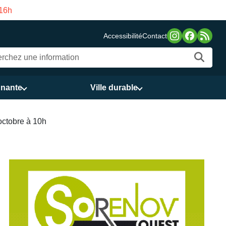
 16h
Fermeture estivale 
Accessibilité
Contact
nnante
Ville durable
octobre à 10h