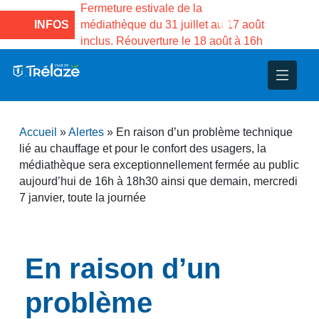
e la Maison des
Fermeture estivale de la
Fermeture
sco de Gama du
INFOS
médiathèque du 31 juillet au 17 août
Services 
inclus. Réouverture le 18 août à 16h
3 au 21 a
nce
nicipal
ploi
ent
ie
administratives
 Projets
déchets
Accueil
»
Alertes
»
En raison d’un problème technique
eunesse
nsultatifs
blics
nternationales – Jumelage
é
lié au chauffage et pour le confort des usagers, la
médiathèque sera exceptionnellement fermée au public
aujourd’hui de 16h à 18h30 ainsi que demain, mercredi
solidarité
 Patrimoine
7 janvier, toute la journée
unicipaux
isée
En raison d’un
iaux et d’animations
problème