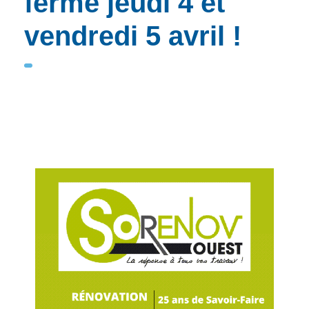
fermé jeudi 4 et
vendredi 5 avril !