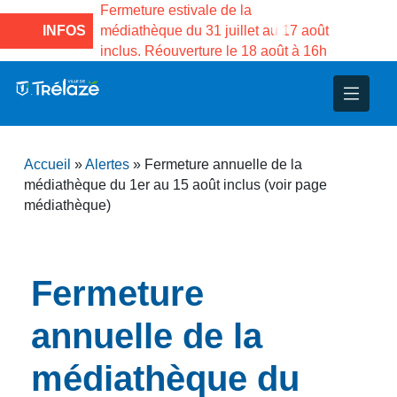
e la Maison des
Fermeture estivale de la
Fermeture
sco de Gama du
INFOS
médiathèque du 31 juillet au 17 août
Services 
inclus. Réouverture le 18 août à 16h
3 au 21 a
nce
nicipal
ploi
ent
ie
administratives
 Projets
déchets
Accueil
»
Alertes
»
Fermeture annuelle de la
eunesse
nsultatifs
blics
nternationales – Jumelage
é
médiathèque du 1er au 15 août inclus (voir page
médiathèque)
solidarité
 Patrimoine
unicipaux
isée
Fermeture
annuelle de la
iaux et d’animations
médiathèque du