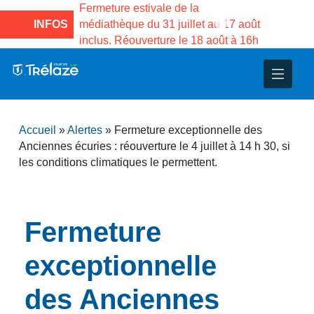
e la Maison des
Fermeture estivale de la
Fermeture
sco de Gama du
INFOS
médiathèque du 31 juillet au 17 août
Services 
inclus. Réouverture le 18 août à 16h
3 au 21 a
nce
nicipal
ploi
ent
ie
administratives
 Projets
déchets
Accueil
»
Alertes
»
Fermeture exceptionnelle des
eunesse
nsultatifs
blics
nternationales – Jumelage
é
Anciennes écuries : réouverture le 4 juillet à 14 h 30, si
les conditions climatiques le permettent.
solidarité
 Patrimoine
unicipaux
isée
Fermeture
exceptionnelle
iaux et d’animations
des Anciennes