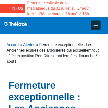
e la Maison des
Fermeture estivale de la
Fermeture
sco de Gama du
INFOS
médiathèque du 31 juillet au 17 août
Services 
inclus. Réouverture le 18 août à 16h
3 au 21 a
nce
nicipal
ploi
ent
ie
administratives
 Projets
déchets
Accueil
»
Alertes
»
Fermeture exceptionnelle : Les
eunesse
nsultatifs
blics
nternationales – Jumelage
é
Anciennes écuries des ardoisières qui accueillent tout
l’été l’exposition Red Dito seront fermées dimanche 8
aout !
solidarité
 Patrimoine
unicipaux
isée
Fermeture
iaux et d’animations
exceptionnelle :