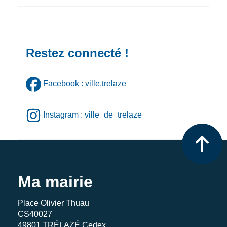
Restez connecté !
Facebook : ville.trelaze
Instagram : ville_de_trelaze
Ma mairie
Place Olivier Thuau
CS40027
49801 TRÉLAZÉ Cedex