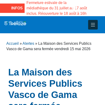
e la Maison des
Fermeture estivale de la
Fermeture
sco de Gama du
INFOS
médiathèque du 31 juillet au 17 août
Services 
inclus. Réouverture le 18 août à 16h
3 au 21 a
nce
nicipal
ploi
ent
ie
administratives
 Projets
déchets
Accueil
»
Alertes
»
La Maison des Services Publics
eunesse
nsultatifs
blics
nternationales – Jumelage
é
Vasco de Gama sera fermée vendredi 15 mai 2026
solidarité
 Patrimoine
La Maison des
unicipaux
isée
Services Publics
iaux et d’animations
Vasco de Gama