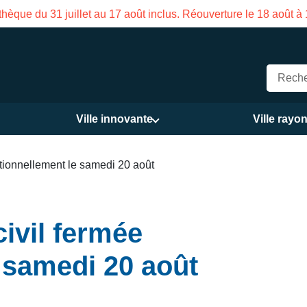
hèque du 31 juillet au 17 août inclus. Réouverture le 18 août à
Ville innovante
Ville rayo
tionnellement le samedi 20 août
ivil fermée
 samedi 20 août