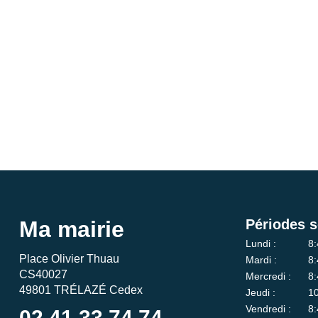
Ma mairie
Périodes s
Lundi :
8:
Place Olivier Thuau
Mardi :
8:
CS40027
Mercredi :
8:
49801 TRÉLAZÉ Cedex
Jeudi :
10
Vendredi :
8:
02 41 33 74 74