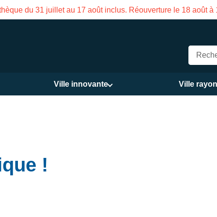
uillet au 17 août inclus. Réouverture le 18 août à 16h
Ville innovante
Ville rayo
ique !