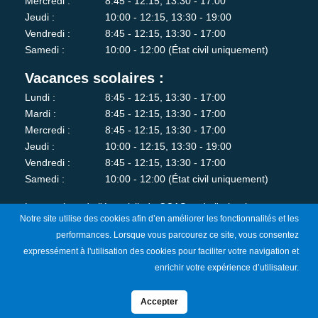
Mercredi :
8:45 - 12:15, 13:30 - 17:00
Jeudi :
10:00 - 12:15, 13:30 - 19:00
Vendredi :
8:45 - 12:15, 13:30 - 17:00
Samedi :
10:00 - 12:00 (État civil uniquement)
Vacances scolaires :
Lundi :
8:45 - 12:15, 13:30 - 17:00
Mardi :
8:45 - 12:15, 13:30 - 17:00
Mercredi :
8:45 - 12:15, 13:30 - 17:00
Jeudi :
10:00 - 12:15, 13:30 - 19:00
Vendredi :
8:45 - 12:15, 13:30 - 17:00
Samedi :
10:00 - 12:00 (État civil uniquement)
Les services de l'état-civil, du CCAS et de l'urbanisme sont
Notre site utilise des cookies afin d’en améliorer les fonctionnalités et les
fermés au public le lundi matin.
performances. Lorsque vous parcourez ce site, vous consentez
expressément à l'utilisation des cookies pour faciliter votre navigation et
Je m'abonne à la newsletter
enrichir votre expérience d’utilisateur.
Accepter
Mentions Légales