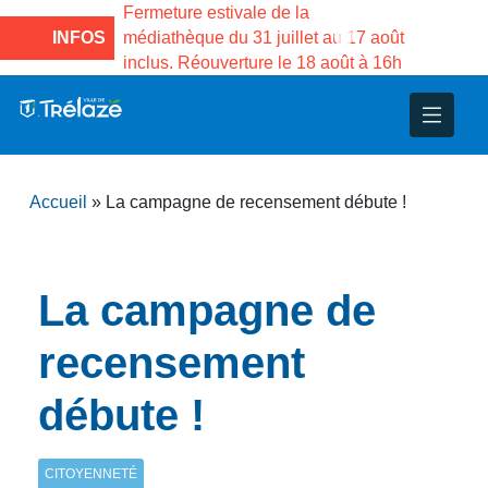
re estivale de la
Fermeture estivale de la Maison 
èque du 31 juillet au 17 août
INFOS
Services publics Vasco de Gama
 Réouverture le 18 août à 16h
3 au 21 août
nce
nicipal
ploi
ent
ie
administratives
 Projets
déchets
Accueil
»
La campagne de recensement débute !
eunesse
nsultatifs
blics
nternationales – Jumelage
é
solidarité
 Patrimoine
La campagne de
unicipaux
isée
recensement
débute !
iaux et d’animations
CITOYENNETÉ