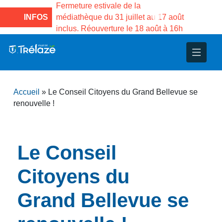
 des
Fermeture estivale de la
Fermeture estivale d
a du
médiathèque du 31 juillet au 17 août
INFOS
Services publics Va
inclus. Réouverture le 18 août à 16h
3 au 21 août
nce
nicipal
ploi
ent
ie
administratives
 Projets
déchets
Accueil
»
Le Conseil Citoyens du Grand Bellevue se
eunesse
nsultatifs
blics
nternationales – Jumelage
é
renouvelle !
solidarité
 Patrimoine
Le Conseil
unicipaux
isée
Citoyens du
iaux et d’animations
Grand Bellevue se