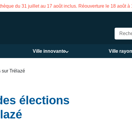
 inclus. Réouverture le 18 août à 16h
Ville innovante
Ville rayo
s sur Trélazé
des élections
élazé