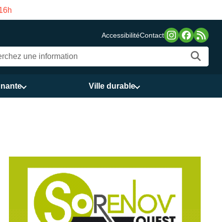
Fermeture estivale de la Maison des Services pub
Accessibilité
Contact
nnante
Ville durable