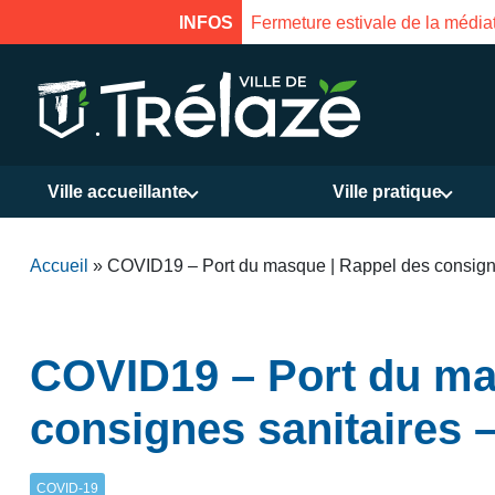
 à 16h
INFOS
Fermeture estival
Ville accueillante
Ville pratique
Accueil
»
COVID19 – Port du masque | Rappel des consignes
COVID19 – Port du ma
consignes sanitaires –
COVID-19