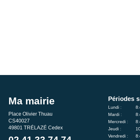
Ma mairie
Périodes s
Lundi :
8:
Place Olivier Thuau
Mardi :
8:
CS40027
Mercredi :
8:
49801 TRÉLAZÉ Cedex
Jeudi :
10
Vendredi :
8:
02 41 33 74 74