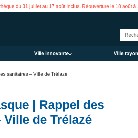
e de la Maison des Services publics Vasco de Gama du 3 au 21
Ville innovante
Ville rayo
 sanitaires – Ville de Trélazé
sque | Rappel des
 Ville de Trélazé