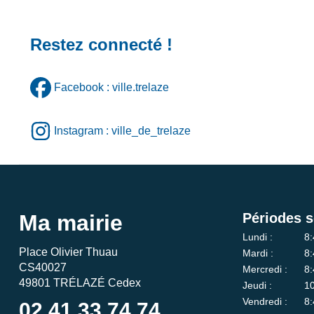
Restez connecté !
Facebook : ville.trelaze
Instagram : ville_de_trelaze
Ma mairie
Périodes s
Lundi :
8:
Place Olivier Thuau
Mardi :
8:
CS40027
Mercredi :
8:
49801 TRÉLAZÉ Cedex
Jeudi :
10
Vendredi :
8:
02 41 33 74 74