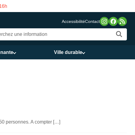
asco de Gama du 3 au 21 août
Accessibilité
Contact
nnante
Ville durable
de 50 personnes. A compter […]