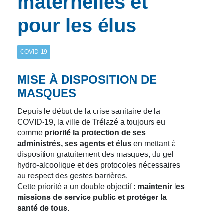
maternelles et
pour les élus
COVID-19
MISE À DISPOSITION DE
MASQUES
Depuis le début de la crise sanitaire de la
COVID-19, la ville de Trélazé a toujours eu
comme
priorit
é
la protection de ses
administré
s, ses agents et é
lus
en mettant à
disposition gratuitement des masques, du gel
hydro-alcoolique et des protocoles nécessaires
au respect des gestes barrières.
Cette priorité a un double objectif :
maintenir les
missions de service public et prot
é
ger la
santé
de tous.