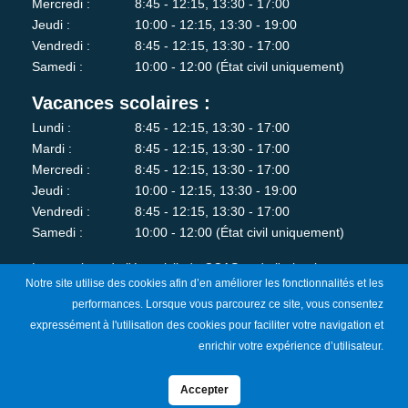
Mercredi :
8:45 - 12:15, 13:30 - 17:00
Jeudi :
10:00 - 12:15, 13:30 - 19:00
Vendredi :
8:45 - 12:15, 13:30 - 17:00
Samedi :
10:00 - 12:00 (État civil uniquement)
Vacances scolaires :
Lundi :
8:45 - 12:15, 13:30 - 17:00
Mardi :
8:45 - 12:15, 13:30 - 17:00
Mercredi :
8:45 - 12:15, 13:30 - 17:00
Jeudi :
10:00 - 12:15, 13:30 - 19:00
Vendredi :
8:45 - 12:15, 13:30 - 17:00
Samedi :
10:00 - 12:00 (État civil uniquement)
Les services de l'état-civil, du CCAS et de l'urbanisme sont
Notre site utilise des cookies afin d’en améliorer les fonctionnalités et les
fermés au public le lundi matin.
performances. Lorsque vous parcourez ce site, vous consentez
expressément à l'utilisation des cookies pour faciliter votre navigation et
Je m'abonne à la newsletter
enrichir votre expérience d’utilisateur.
Accepter
Mentions Légales