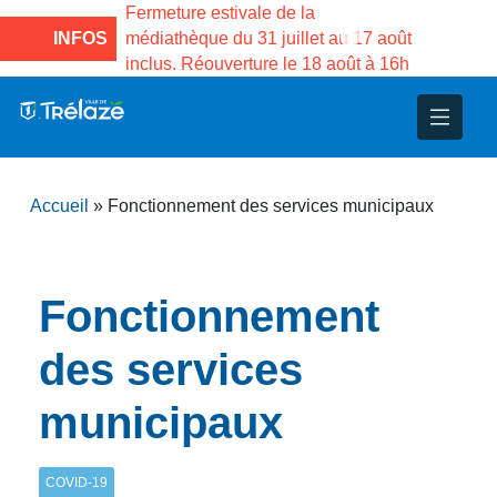
e la Maison des
Fermeture estivale de la
Fermeture
sco de Gama du
INFOS
médiathèque du 31 juillet au 17 août
Services 
inclus. Réouverture le 18 août à 16h
3 au 21 a
nce
nicipal
ploi
ent
ie
administratives
 Projets
déchets
Accueil
»
Fonctionnement des services municipaux
eunesse
nsultatifs
blics
nternationales – Jumelage
é
solidarité
 Patrimoine
Fonctionnement
unicipaux
isée
des services
municipaux
iaux et d’animations
COVID-19