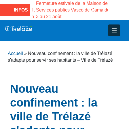
 la
Fermeture estivale de la Maison des
Fermeture 
llet au 17 août
INFOS
Services publics Vasco de Gama du
médiathèqu
e 18 août à 16h
3 au 21 août
inclus. Ré
nce
nicipal
ploi
ent
ie
administratives
 Projets
déchets
Accueil
»
Nouveau confinement : la ville de Trélazé
eunesse
nsultatifs
blics
nternationales – Jumelage
é
s'adapte pour servir ses habitants – Ville de Trélazé
solidarité
 Patrimoine
Nouveau
unicipaux
isée
confinement : la
iaux et d’animations
ville de Trélazé